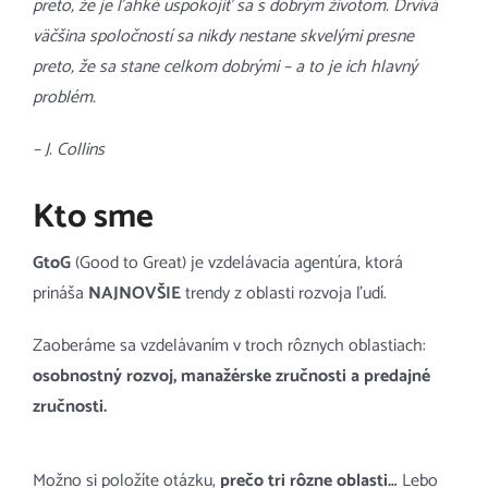
preto, že je ľahké uspokojiť sa s dobrým životom. Drvivá
väčšina spoločností sa nikdy nestane skvelými presne
preto, že sa stane celkom dobrými – a to je ich hlavný
problém.
– J. Collins
Kto sme
GtoG
(Good to Great) je vzdelávacia agentúra, ktorá
prináša
NAJNOVŠIE
trendy z oblasti rozvoja ľudí.
Zaoberáme sa vzdelávaním v troch rôznych oblastiach:
osobnostný rozvoj, manažérske zručnosti a predajné
zručnosti.
Možno si položíte otázku,
prečo tri rôzne oblasti…
Lebo