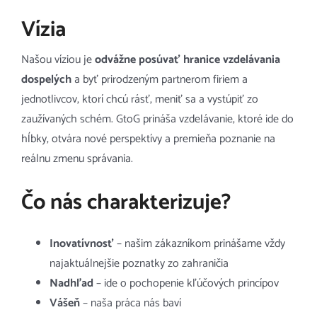
Vízia
Našou víziou je
odvážne posúvať hranice vzdelávania
dospelých
a byť prirodzeným partnerom firiem a
jednotlivcov, ktorí chcú rásť, meniť sa a vystúpiť zo
zaužívaných schém. GtoG prináša vzdelávanie, ktoré ide do
hĺbky, otvára nové perspektívy a premieňa poznanie na
reálnu zmenu správania.
Čo nás charakterizuje?
Inovatívnosť
– našim zákazníkom prinášame vždy
najaktuálnejšie poznatky zo zahraničia
Nadhľad
– ide o pochopenie kľúčových princípov
Vášeň
– naša práca nás baví