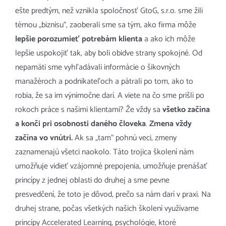
ešte predtým, než vznikla spoločnosť GtoG, s.r.o. sme žili
témou „biznisu“, zaoberali sme sa tým, ako firma môže
lepšie porozumieť potrebám klienta
a ako ich môže
lepšie uspokojiť tak, aby boli obidve strany spokojné. Od
nepamäti sme vyhľadávali informácie o šikovných
manažéroch a podnikateľoch a pátrali po tom, ako to
robia, že sa im výnimočne darí. A viete na čo sme prišli po
rokoch práce s našimi klientami? Že vždy sa
všetko začína
a konči pri osobnosti daného človeka
.
Zmena vždy
začína vo vnútri.
Ak sa „tam“ pohnú veci, zmeny
zaznamenajú všetci naokolo. Táto trojica školení nám
umožňuje vidieť vzájomné prepojenia, umožňuje prenášať
princípy z jednej oblasti do druhej a sme pevne
presvedčení, že toto je dôvod, prečo sa nám darí v praxi. Na
druhej strane, počas všetkých našich školení využívame
princípy Accelerated Learning, psychológie, ktoré