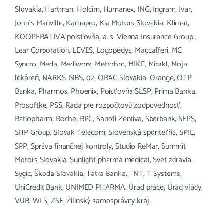
Slovakia, Hartman, Holcim, Humanex, ING, Ingram, Ivar,
John´s Manville, Kamapro, Kia Motors Slovakia, Klimat,
KOOPERATIVA poisťovňa, a. s. Vienna Insurance Group ,
Lear Corporation, LEVES, Logopedys, Maccafferi, MC
Syncro, Meda, Mediworx, Metrohm, MIKE, Mirakl, Moja
lekáreň, NARKS, NBS, 02, ORAC Slovakia, Orange, OTP
Banka, Pharmos, Phoenix, Poisťovňa SLSP, Prima Banka,
Prosoftke, PSS, Rada pre rozpočtovú zodpovednosť,
Ratiopharm, Roche, RPC, Sanofi Zentiva, Sberbank, SEPS,
SHP Group, Slovak Telecom, Slovenská sporiteľňa, SPIE,
SPP, Správa finančnej kontroly, Studio ReMar, Summit
Motors Slovakia, Sunlight pharma medical, Svet zdravia,
Sygic, Škoda Slovakia, Tatra Banka, TNT, T-Systems,
UniCredit Bank, UNIMED PHARMA, Úrad práce, Úrad vlády,
VÚB, WLS, ZSE, Žilinský samosprávny kraj …