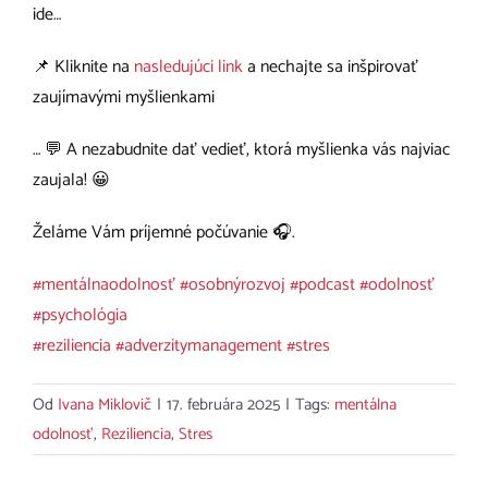
ide…
📌 Kliknite na
nasledujúci link
a nechajte sa inšpirovať
zaujímavými myšlienkami
… 💬 A nezabudnite dať vedieť, ktorá myšlienka vás najviac
zaujala! 😀
Želáme Vám príjemné počúvanie 🎧.
#
mentálnaodolnosť
#
osobnýrozvoj
#
podcast
#
odolnosť
#
psychológia
#
reziliencia
#
adverzitymanagement
#
stres
Od
Ivana Miklovič
|
17. februára 2025
|
Tags:
mentálna
odolnosť
,
Reziliencia
,
Stres