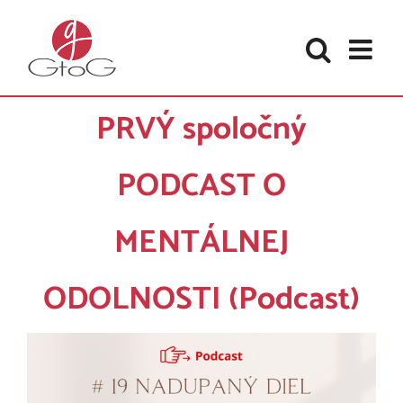
Skip
to
content
PRVÝ spoločný
PODCAST O
MENTÁLNEJ
ODOLNOSTI (Podcast)
Zobraziť
väčší
obrázok