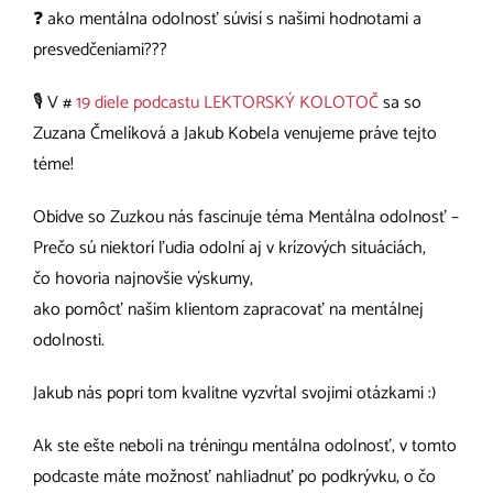
❓ ako mentálna odolnosť súvisí s našimi hodnotami a
presvedčeniami???
🎙️ V #
19 diele podcastu LEKTORSKÝ KOLOTOČ
sa so
Zuzana Čmelíková a Jakub Kobela venujeme práve tejto
téme!
Obidve so Zuzkou nás fascinuje téma Mentálna odolnosť –
Prečo sú niektorí ľudia odolní aj v krízových situáciách,
čo hovoria najnovšie výskumy,
ako pomôcť našim klientom zapracovať na mentálnej
odolnosti.
Jakub nás popri tom kvalitne vyzvŕtal svojimi otázkami :)
Ak ste ešte neboli na tréningu mentálna odolnosť, v tomto
podcaste máte možnosť nahliadnuť po podkrývku, o čo