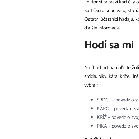
Lektor si pripraví kartičky
kartičku o sebe vetu, ktorú 
Ostatní účastníci hádajú, k
ďalšie informácie.
Hodí sa mi
Na flipchart namaľujte žolí
srdcia, piky, kára, kríže. 
vybrali:
SRDCE – povedz o svo
KÁRO – povedz o svo
KRÍŽ – povedz o svoj
PIKA – povedz o svo