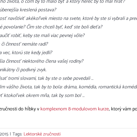
ášho života, o čom by to malo byť a ktorý herec by to mal hrať?
úbenejšia kreslená postava?
sť navštíviť akékoľvek miesto na svete, ktoré by ste si vybrali a pre
é povolanie? Čím ste chceli byť, keď ste boli dieťa?
aučiť robiť, keby ste mali viac pevnej vôle?
či činnosť nemáte radi?
 vec, ktorú ste kedy jedli?
ia činnosť niektorého člena vašej rodiny?
ikátny či podivný zvyk.
ísať tromi slovami, tak by ste o sebe povedali …
ilm vášho života, tak by to bola: dráma, komédia, romantická komédia, 
ť ktokoľvek okrem mňa, tak by som bol …
 zručnosti do hĺbky v
komplexnom 8-modulovom kurze
, ktorý vám p
 2015
|
Tags:
Lektorské zručnosti