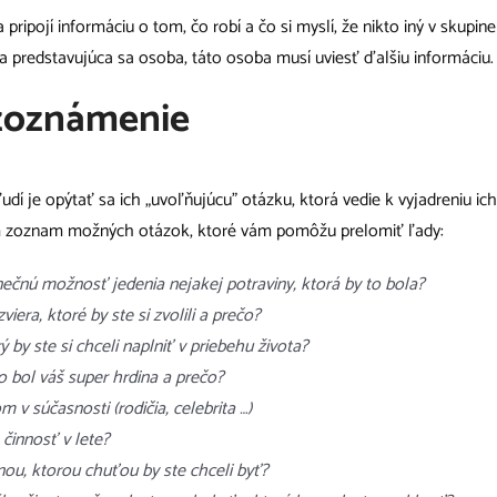
pripojí informáciu o tom, čo robí a čo si myslí, že nikto iný v skupine
ala predstavujúca sa osoba, táto osoba musí uviesť ďalšiu informáciu.
zoznámenie
ľudí je opýtať sa ich „uvoľňujúcu” otázku, ktorá vedie k vyjadreniu i
ám zoznam možných otázok, ktoré vám pomôžu prelomiť ľady:
ečnú možnosť jedenia nejakej potraviny, ktorá by to bola?
viera, ktoré by ste si zvolili a prečo?
ý by ste si chceli naplniť v priebehu života?
to bol váš super hrdina a prečo?
m v súčasnosti (rodičia, celebrita …)
činnosť v lete?
inou, ktorou chuťou by ste chceli byť?