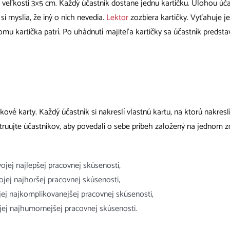
 o veľkosti 3×5 cm. Každý účastník dostane jednu kartičku. Úlohou úč
si myslia, že iný o nich nevedia.
Lektor
zozbiera kartičky. Vyťahuje jed
omu kartička patrí. Po uhádnutí majiteľa kartičky sa účastník predstav
kové karty. Každý účastník si nakreslí vlastnú kartu, na ktorú nakres
Inštruujte účastníkov, aby povedali o sebe príbeh založený na jednom 
jej najlepšej pracovnej skúsenosti,
jej najhoršej pracovnej skúsenosti,
ej najkomplikovanejšej pracovnej skúsenosti,
jej najhumornejšej pracovnej skúsenosti.