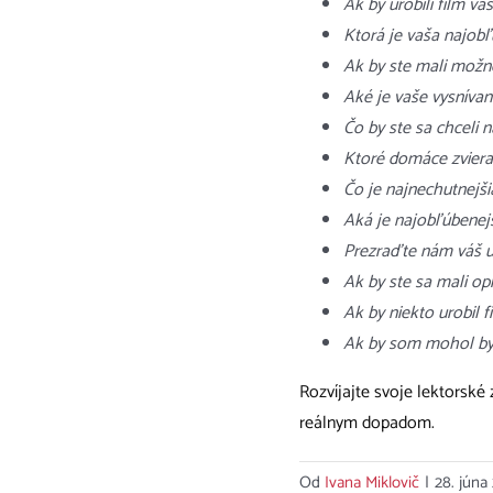
Ak by urobili film v
Ktorá je vaša najobľ
Ak by ste mali možno
Aké je vaše vysnívan
Čo by ste sa chceli n
Ktoré domáce zviera 
Čo je najnechutnejšia
Aká je najobľúbenejš
Prezraďte nám váš un
Ak by ste sa mali op
Ak by niekto urobil f
Ak by som mohol by
Rozvíjajte svoje lektorské
reálnym dopadom.
Od
Ivana Miklovič
|
28. júna