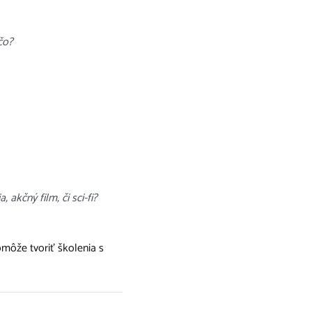
čo?
akčný film, či sci-fi?
omôže tvoriť školenia s