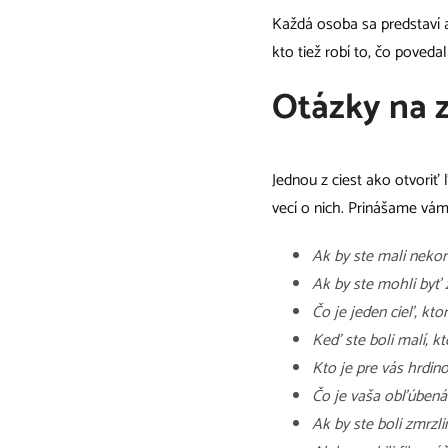
Každá osoba sa predstaví a 
kto tiež robí to, čo poved
Otázky na 
Jednou z ciest ako otvoriť 
vecí o nich. Prinášame v
Ak by ste mali nekon
Ak by ste mohli byť z
Čo je jeden cieľ, ktor
Keď ste boli malí, k
Kto je pre vás hrdino
Čo je vaša obľúbená 
Ak by ste boli zmrzl