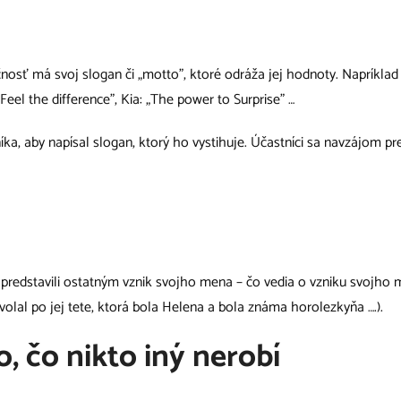
čnosť má svoj slogan či „motto”, ktoré odráža jej hodnoty. Napríkla
eel the difference”, Kia: „The power to Surprise” …
ka, aby napísal slogan, ktorý ho vystihuje. Účastníci sa navzájom pr
 predstavili ostatným vznik svojho mena – čo vedia o vzniku svojho 
lal po jej tete, ktorá bola Helena a bola známa horolezkyňa ….).
, čo nikto iný nerobí