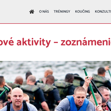
O NÁS
TRÉNINGY
KOUČING
KONZULT
vé aktivity – zoznámeni