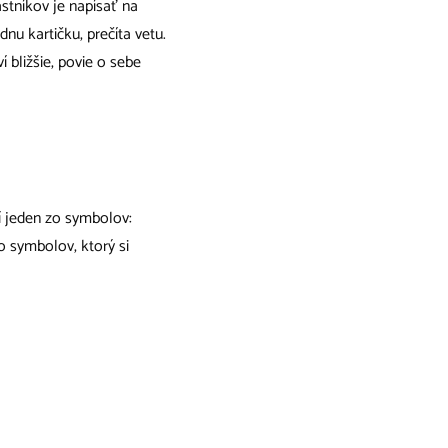
astníkov je napísať na
nu kartičku, prečíta vetu.
í bližšie, povie o sebe
lí jeden zo symbolov:
zo symbolov, ktorý si