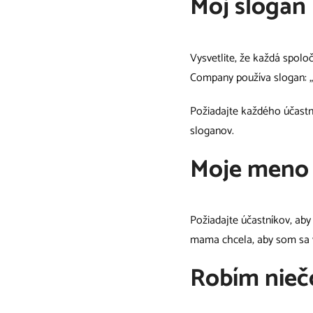
Môj slogan
Vysvetlite, že každá spolo
Company používa slogan: „F
Požiadajte každého účastní
sloganov.
Moje meno
Požiadajte účastníkov, aby
mama chcela, aby som sa vo
Robím niečo