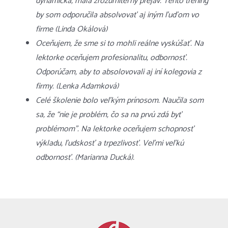
dynamická, mala zrozumiteľný prejav. Tento tréning
by som odporučila absolvovať aj iným ľuďom vo
firme (Linda Okálová)
Oceňujem, že sme si to mohli reálne vyskúšať. Na
lektorke oceňujem profesionalitu, odbornosť.
Odporúčam, aby to absolovovali aj iní kolegovia z
firmy. (Lenka Adamková)
Celé školenie bolo veľkým prínosom. Naučila som
sa, že “nie je problém, čo sa na prvú zdá byť
problémom”. Na lektorke oceňujem schopnosť
výkladu, ľudskosť a trpezlivosť. Veľmi veľkú
odbornosť. (Marianna Ducká).