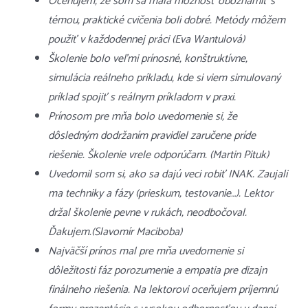
Oceňujem, že som sa mala možnosť oboznámiť s
témou, praktické cvičenia boli dobré. Metódy môžem
použiť v každodennej práci (Eva Wantulová)
Školenie bolo veľmi prínosné, konštruktívne,
simulácia reálneho príkladu, kde si viem simulovaný
príklad spojiť s reálnym príkladom v praxi.
Prínosom pre mňa bolo uvedomenie si, že
dôsledným dodržaním pravidiel zaručene príde
riešenie. Školenie vrele odporúčam. (Martin Pituk)
Uvedomil som si, ako sa dajú veci robiť INAK. Zaujali
ma techniky a fázy (prieskum, testovanie…). Lektor
držal školenie pevne v rukách, neodbočoval.
Ďakujem.(Slavomír Maciboba)
Najväčší prínos mal pre mňa uvedomenie si
dôležitosti fáz porozumenie a empatia pre dizajn
finálneho riešenia. Na lektorovi oceňujem príjemnú