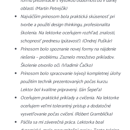
formu prezentácie s vysokou odbornosťou v danej
oblasti. (Martin Petrejčík)
Najväčším prínosom bola praktická skúsenosť pri
tvorbe a použití design thinkingu, profesionalita
školenia. Na lektorke oceňujem rozhľad, znalosti,
schopnosť prednesu (pútavosť). (Ondrej Puškár)
Prínosom bolo spoznanie novej formy na nájdenie
riešenia – problému. Zaznelo množstvo príkladov.
Školenie otvorilo oči. (Vladimír Čačko)
Prínosom bolo spracovanie (vývoj) kompletnej úlohy
použitím techník prezentovaných počas kurzu.
Lektor bol kvalitne pripravený. (Ján Šepeľa)
Oceňujem praktické príklady a cvičenia. Na lektorke
oceňujem veľmi tolerantný prístup a dodatočné
vysvetľovanie počas cvičení. (Róbert Gramblička)
Páčila sa mi záverečná práca. Lektorka boal