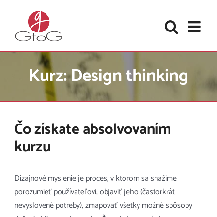
Skip
to
content
Kurz: Design thinking
Čo získate absolvovaním
kurzu
Dizajnové myslenie je proces, v ktorom sa snažíme
porozumieť používateľovi, objaviť jeho (častorkrát
nevyslovené potreby), zmapovať všetky možné spôsoby