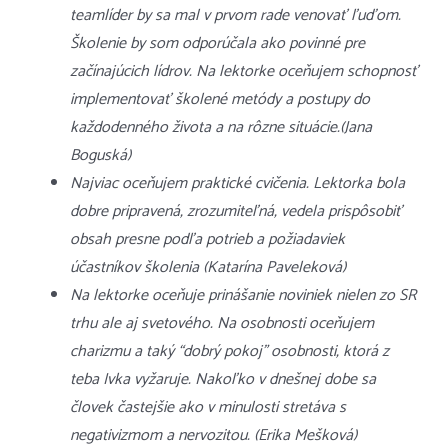
teamlíder by sa mal v prvom rade venovať ľuďom.
Školenie by som odporúčala ako povinné pre
začínajúcich lídrov. Na lektorke oceňujem schopnosť
implementovať školené metódy a postupy do
každodenného života a na rôzne situácie.(Jana
Boguská)
Najviac oceňujem praktické cvičenia. Lektorka bola
dobre pripravená, zrozumiteľná, vedela prispôsobiť
obsah presne podľa potrieb a požiadaviek
účastníkov školenia (Katarína Paveleková)
Na lektorke oceňuje prinášanie noviniek nielen zo SR
trhu ale aj svetového. Na osobnosti oceňujem
charizmu a taký “dobrý pokoj” osobnosti, ktorá z
teba Ivka vyžaruje. Nakoľko v dnešnej dobe sa
človek častejšie ako v minulosti stretáva s
negativizmom a nervozitou. (Erika Mešková)