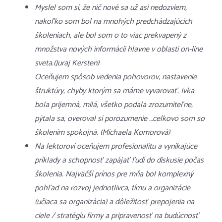
Myslel som si, že nič nové sa už asi nedozviem,
nakoľko som bol na mnohých predchádzajúcich
školeniach, ale bol som o to viac prekvapený z
množstva nových informácii hlavne v oblasti on-line
sveta.(Juraj Kersten)
Oceňujem spôsob vedenia pohovorov, nastavenie
štruktúry, chyby ktorým sa máme vyvarovať. Ivka
bola prijemná, milá, všetko podala zrozumiteľne,
pýtala sa, overoval si porozumenie …celkovo som so
školením spokojná. (Michaela Komorová)
Na lektorovi oceňujem profesionalitu a vynikajúce
príklady a schopnosť zapájať ľudí do diskusie počas
školenia. Najväčší prínos pre mňa bol komplexný
pohľad na rozvoj jednotlivca, tímu a organizácie
(učiaca sa organizácia) a dôležitosť prepojenia na
ciele / stratégiu firmy a pripravenosť na budúcnosť