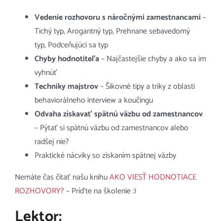
Vedenie rozhovoru s náročnými zamestnancami
–
Tichý typ, Arogantný typ, Prehnane sebavedomý
typ, Podceňujúci sa typ
Chyby hodnotiteľa
– Najčastejšie chyby a ako sa im
vyhnúť
Techniky majstrov
– Šikovné tipy a triky z oblasti
behaviorálneho interview a koučingu
Odvaha získavať spätnú väzbu od zamestnancov
– Pýtať si spätnú väzbu od zamestnancov alebo
radšej nie?
Praktické nácviky so získaním spätnej väzby
Nemáte čas čítať našu knihu
AKO VIESŤ HODNOTIACE
ROZHOVORY?
– Príďte na školenie :)
Lektor: