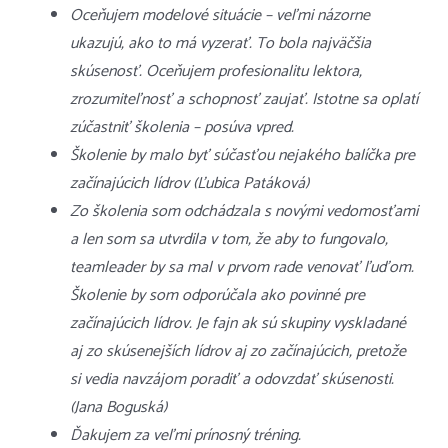
Oceňujem modelové situácie – veľmi názorne
ukazujú, ako to má vyzerať. To bola najväčšia
skúsenosť. Oceňujem profesionalitu lektora,
zrozumiteľnosť a schopnosť zaujať. Istotne sa oplatí
zúčastniť školenia – posúva vpred.
Školenie by malo byť súčasťou nejakého balíčka pre
začínajúcich lídrov (Ľubica Patáková)
Zo školenia som odchádzala s novými vedomosťami
a len som sa utvrdila v tom, že aby to fungovalo,
teamleader by sa mal v prvom rade venovať ľuďom.
Školenie by som odporúčala ako povinné pre
začínajúcich lídrov. Je fajn ak sú skupiny vyskladané
aj zo skúsenejších lídrov aj zo začínajúcich, pretože
si vedia navzájom poradiť a odovzdať skúsenosti.
(Jana Boguská)
Ďakujem za veľmi prínosný tréning.