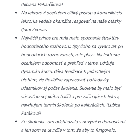
(Bibiana Pekarčíková)
Na lektorovi oceňujem citlivý prístup a komunikáciu,
lektorka vedela okamžite reagovať na naše otázky
(Juraj Zvonár)
Najväčší prínos pre mňa malo spoznanie štruktúry
hodnotiaceho rozhovoru, tipy čoho sa vyvarovať pri
hodnotiacich rozhovoroch, role plays. Na lektorke
oceňujem odbornosť a prehľad v téme, udržuje
dynamiku kurzu, dáva feedback k jednotlivým
úlohám, vie flexibilne zapracovať požiadavky
účastníkov aj počas školenia. Školenie by malo byť
súčasťou nejakého balíčka pre začínajúcich lídrov,
navrhujem termín školenia po kalibráciách. (Ľubica
Patáková)
Zo školenia som odchádzala s novými vedomosťami
a len som sa utvrdila v tom, že aby to fungovalo,