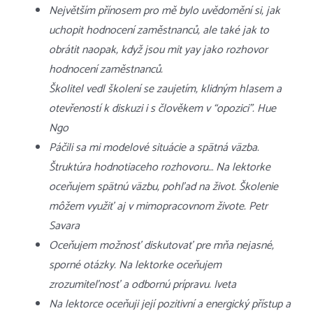
Největším přínosem pro mě bylo uvědomění si, jak
uchopit hodnocení zaměstnanců, ale také jak to
obrátit naopak, když jsou mit yay jako rozhovor
hodnocení zaměstnanců.
Školitel vedl školení se zaujetím, klidným hlasem a
otevřeností k diskuzi i s člověkem v “opozici”. Hue
Ngo
Páčili sa mi modelové situácie a spätná väzba.
Štruktúra hodnotiaceho rozhovoru… Na lektorke
oceňujem spätnú väzbu, pohľad na život. Školenie
môžem využiť aj v mimopracovnom živote. Petr
Savara
Oceňujem možnosť diskutovať pre mňa nejasné,
sporné otázky. Na lektorke oceňujem
zrozumiteľnosť a odbornú prípravu. Iveta
Na lektorce oceňuji její pozitivní a energický přístup a