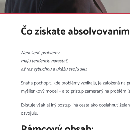
Čo získate absolvovaním
Neriešené problémy
majú tendenciu narastať,
až raz vybuchnú a ukážu svoju silu.
Snaha pochopiť, kde problémy vznikajú, je založená na 
myšlienkový model – a to prístup zameraný na problém (s
Existuje však aj iný postup, iná cesta ako dosiahnuť žela
osvojujú.
Rámcový obsah: