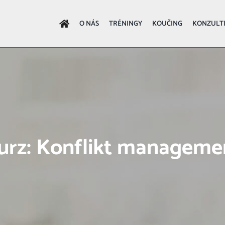
O NÁS
TRÉNINGY
KOUČING
KONZULT
urz: Konflikt manageme