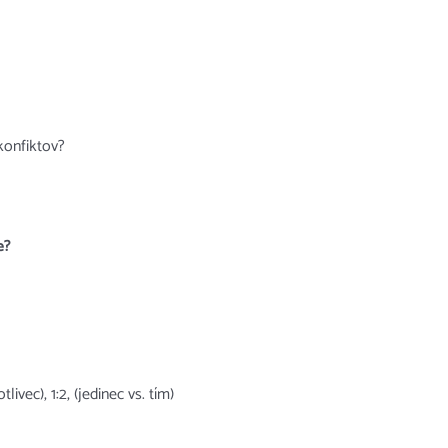
konfiktov?
e?
livec), 1:2, (jedinec vs. tím)