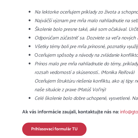
Na lektorke oceňujem príklady zo života a schop
Najväčší význam pre mňa malo nahliadnutie na seba
Školenie bolo presne také, aké som očakával. Určit
Odporúčam zúčastniť sa. Dozviete sa veľa nových a
Všetky témy boli pre mňa prínosné, poznatky využij
O
ceňujem spôsoby a návody na zvládanie konfliktov
Prínos malo pre mňa nahliadnutie do témy, príklady
rozsah vedomostí a skúseností… (Monika Reifová)
Oceňujem štruktúru riešenia konfiktu, ako aj tipy: 
naše situácie z praxe (Matúš Voľný)
Celé školenie bolo dobre uchopené, vysvetlené. N
Ak vás informácie zaujali, kontaktujte nás na:
info@gto
Prihlasovací formulár TU