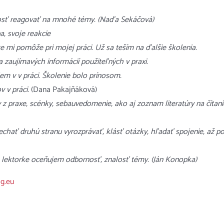
nosť reagovať na mnohé témy. (Naďa Sekáčová)
, svoje reakcie
e mi pomôže pri mojej práci. Už sa teším na ďalšie školenia.
 zaujímavých informácií použiteľných v praxi.
em v v práci. Školenie bolo prínosom.
 v práci.
(Dana Pakajňáková)
 z praxe, scénky, sebauvedomenie, ako aj zoznam literatúry na číta
nechať druhú stranu vyrozprávať, klásť otázky, hľadať spojenie, až p
a lektorke oceňujem odbornosť, znalosť témy. (Ján Konopka)
g.eu