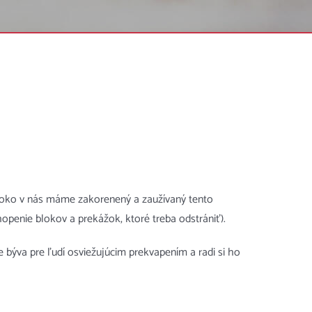
lboko v nás máme zakorenený a zaužívaný tento
penie blokov a prekážok, ktoré treba odstrániť).
e býva pre ľudí osviežujúcim prekvapením a radi si ho