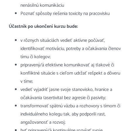
nenásilnú komunikáciu
Poznať spôsoby riešenia toxicity na pracovisku
Účastník po ukončení kurzu bude:
v rôznych situáciách vedieť aktívne počúvať,
identifikovať motiváciu, potreby a očakávania členov
tímu či kolegov;
pripravený/á efektívne komunikovať aj tlakové či
konflikt­né situácie s cieľom udržať rešpekt a dôveru
v tíme;
vedieť vyjadriť jasne svoje stanovisko, hranice a
očakávania (as­ertivita) bez agresie či pasivity;
transformovať spätnú väzbu a rozhovory s tímom či
individuálneho kolegu tak, aby podporili rast,
angažovanosť a rozvoj;
byť pripravený/á kontinuálne rozvíjať svoje