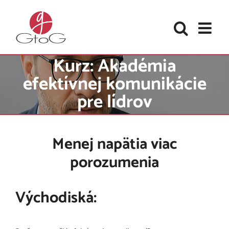
Skip
to
content
Kurz: Akadémia
efektívnej komunikácie
pre lídrov
Menej napätia viac
porozumenia
Východiská: