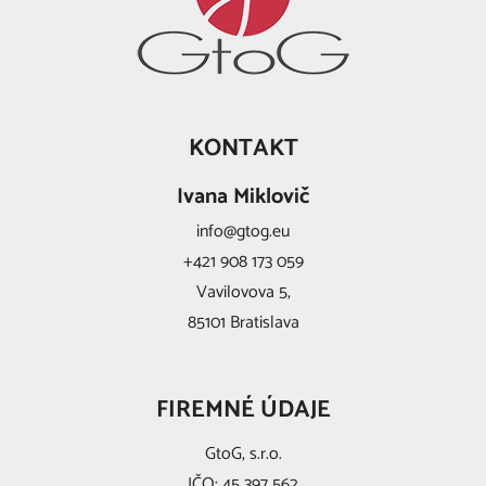
KONTAKT
Ivana Miklovič
info@gtog.eu
+421 908 173 059
Vavilovova 5,
85101 Bratislava
FIREMNÉ ÚDAJE
GtoG, s.r.o.
IČO: 45 397 562