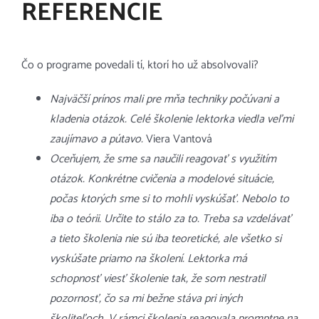
REFERENCIE
Čo o programe povedali tí, ktorí ho už absolvovali?
Najväčší prínos mali pre mňa techniky počúvani a
kladenia otázok. Celé školenie lektorka viedla veľmi
zaujímavo a pútavo.
Viera Vantová
Oceňujem, že sme sa naučili reagovať s využitím
otázok. Konkrétne cvičenia a modelové situácie,
počas ktorých sme si to mohli vyskúšať. Nebolo to
iba o teórii. Určite to stálo za to. Treba sa vzdelávať
a tieto školenia nie sú iba teoretické, ale všetko si
vyskúšate priamo na školení. Lektorka má
schopnosť viesť školenie tak, že som nestratil
pozornosť, čo sa mi bežne stáva pri iných
školiteľoch. V rámci školenia reagovala promptne na