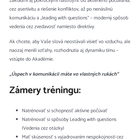
základmi aj pokročilými nástrojmi: od aktívneho počúvania,
cez asertivitu a riešenie konfliktov, až po nenásilnú
komunikáciu a „leading with questions“ – moderný spôsob
vedenia cez zvedavosť namiesto direktívy.
Ak chcete, aby Vaše slová neostávali visieť vo vzduchu, ale
naozaj menili vzťahy, rozhodnutia aj dynamiku tímu –
vstúpte do Akadémie.
„Úspech v komunikácii máte vo vlastných rukách“
Zámery tréningu:
Natrénovať si schopnosť aktívne počúvať
Natrénovať si spôsoby Leading with questions
(Vedenia cez otázky)
Mať skúsenosť s vyjadrovaním nespokojnosti cez