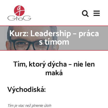
Skip
to
content
Kurz: Leadership – práca
s tímom
Tím, ktorý dýcha – nie len
maká
Východiská:
Tím je viac než plnenie úloh