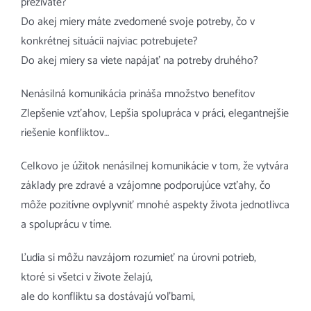
prežívate?
Do akej miery máte zvedomené svoje potreby, čo v
konkrétnej situácii najviac potrebujete?
Do akej miery sa viete napájať na potreby druhého?
Nenásilná komunikácia prináša množstvo benefitov
Zlepšenie vzťahov, Lepšia spolupráca v práci, elegantnejšie
riešenie konfliktov…
Celkovo je úžitok nenásilnej komunikácie v tom, že vytvára
základy pre zdravé a vzájomne podporujúce vzťahy, čo
môže pozitívne ovplyvniť mnohé aspekty života jednotlivca
a spoluprácu v tíme.
Ľudia si môžu navzájom rozumieť na úrovni potrieb,
ktoré si všetci v živote želajú,
ale do konfliktu sa dostávajú voľbami,