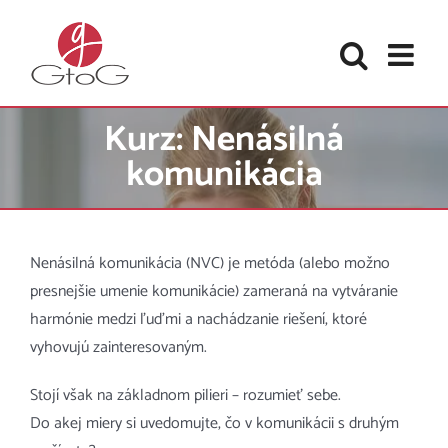
Skip
to
content
Kurz: Nenásilná
komunikácia
Nenásilná komunikácia (NVC) je metóda (alebo možno
presnejšie umenie komunikácie) zameraná na vytváranie
harmónie medzi ľuďmi a nachádzanie riešení, ktoré
vyhovujú zainteresovaným.
Stojí však na základnom pilieri – rozumieť sebe.
Do akej miery si uvedomujte, čo v komunikácii s druhým