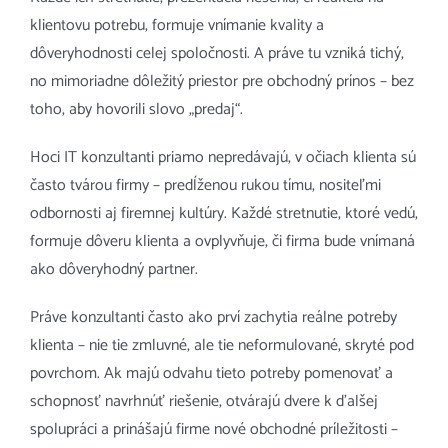
klientovu potrebu, formuje vnímanie kvality a
dôveryhodnosti celej spoločnosti. A práve tu vzniká tichý,
no mimoriadne dôležitý priestor pre obchodný prínos – bez
toho, aby hovorili slovo „predaj“.
Hoci IT konzultanti priamo nepredávajú, v očiach klienta sú
často tvárou firmy – predĺženou rukou tímu, nositeľmi
odbornosti aj firemnej kultúry. Každé stretnutie, ktoré vedú,
formuje dôveru klienta a ovplyvňuje, či firma bude vnímaná
ako dôveryhodný partner.
Práve konzultanti často ako prví zachytia reálne potreby
klienta – nie tie zmluvné, ale tie neformulované, skryté pod
povrchom. Ak majú odvahu tieto potreby pomenovať a
schopnosť navrhnúť riešenie, otvárajú dvere k ďalšej
spolupráci a prinášajú firme nové obchodné príležitosti –