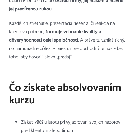
očiach klienta sú často
tvárou firmy, jej hlasom a hlavne
jej predĺženou rukou.
Každé ich stretnutie, prezentácia riešenia, či reakcia na
klientovu potrebu,
formuje vnímanie kvality a
dôveryhodnosti celej spoločnosti
. A práve tu vzniká tichý,
no mimoriadne dôležitý priestor pre obchodný prínos – bez
toho, aby hovorili slovo „predaj“.
Čo získate absolvovaním
kurzu
Získať väčšiu istotu pri vyjadrovaní svojich názorov
pred klientom alebo tímom