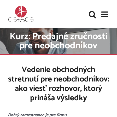
Skip
to
content
Kurz: Predajné zručnosti
pre neobchodníkov
Vedenie obchodných
stretnutí pre neobchodníkov:
ako viesť rozhovor, ktorý
prináša výsledky
Dobrý zamestnanec je pre firmu