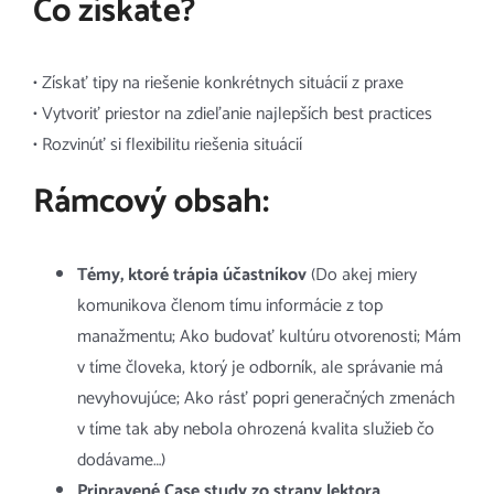
Čo získate?
• Získať tipy na riešenie konkrétnych situácií z praxe
• Vytvoriť priestor na zdieľanie najlepších best practices
• Rozvinúť si flexibilitu riešenia situácií
Rámcový obsah:
Témy, ktoré trápia účastníkov
(Do akej miery
komunikova členom tímu informácie z top
manažmentu; Ako budovať kultúru otvorenosti; Mám
v tíme človeka, ktorý je odborník, ale správanie má
nevyhovujúce; Ako rásť popri generačných zmenách
v tíme tak aby nebola ohrozená kvalita služieb čo
dodávame…)
Pripravené Case study zo strany lektora