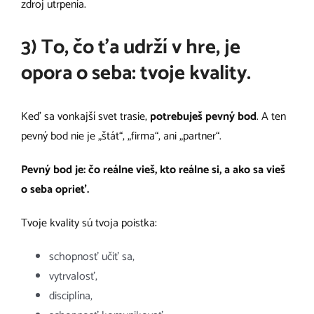
zdroj utrpenia.
3) To, čo ťa udrží v hre, je
opora o seba: tvoje kvality.
Keď sa vonkajší svet trasie,
potrebuješ pevný bod
. A ten
pevný bod nie je „štát“, „firma“, ani „partner“.
Pevný bod je: čo reálne vieš, kto reálne si, a ako sa vieš
o seba oprieť.
Tvoje kvality sú tvoja poistka:
schopnosť učiť sa,
vytrvalosť,
disciplína,