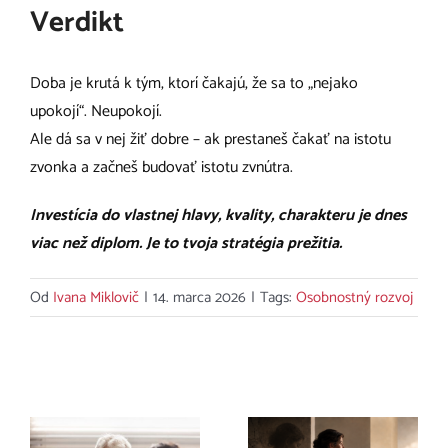
Verdikt
Doba je krutá k tým, ktorí čakajú, že sa to „nejako
upokojí“. Neupokojí.
Ale dá sa v nej žiť dobre – ak prestaneš čakať na istotu
zvonka a začneš budovať istotu zvnútra.
Investícia do vlastnej hlavy, kvality, charakteru je dnes
viac než diplom. Je to tvoja stratégia prežitia.
Od
Ivana Miklovič
|
14. marca 2026
|
Tags:
Osobnostný rozvoj
Súvisiace príspevky