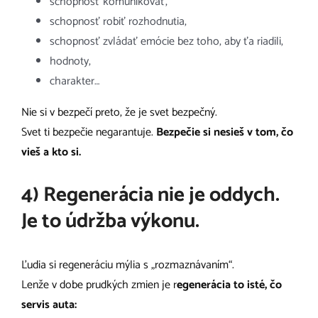
schopnosť komunikovať,
schopnosť robiť rozhodnutia,
schopnosť zvládať emócie bez toho, aby ťa riadili,
hodnoty,
charakter…
Nie si v bezpečí preto, že je svet bezpečný.
Svet ti bezpečie negarantuje.
Bezpečie si nesieš v tom, čo
vieš a kto si.
4) Regenerácia nie je oddych.
Je to údržba výkonu.
Ľudia si regeneráciu mýlia s „rozmaznávaním“.
Lenže v dobe prudkých zmien je r
egenerácia to isté, čo
servis auta: