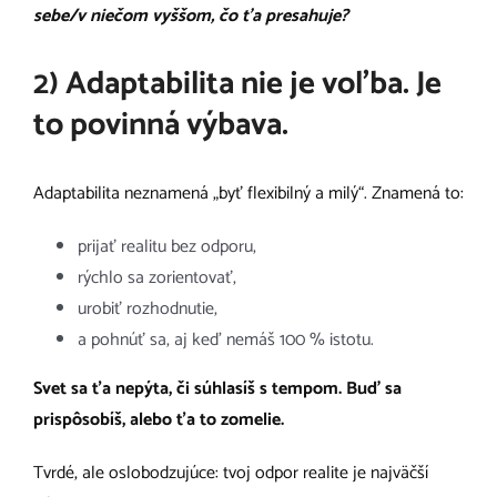
sebe/v niečom vyššom, čo ťa presahuje?
2) Adaptabilita nie je voľba. Je
to povinná výbava.
Adaptabilita neznamená „byť flexibilný a milý“. Znamená to:
prijať realitu bez odporu,
rýchlo sa zorientovať,
urobiť rozhodnutie,
a pohnúť sa, aj keď nemáš 100 % istotu.
Svet sa ťa nepýta, či súhlasíš s tempom. Buď sa
prispôsobíš, alebo ťa to zomelie.
Tvrdé, ale oslobodzujúce: tvoj odpor realite je najväčší