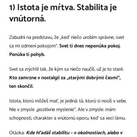
1) Istota je mŕtva. Stabilita je
vnútorná.
Zabudni na predstavu, že „keď niečo urobím správne, svet
sa mi odmení pokojom“.
Svet ti dnes neponúka pokoj.
Ponúka ti pohyb.
Svet sa zrýchlil tak, že kým sa niečo naučíš, už je to staré.
Kto zamrzne v nostalgii za „starými dobrými časmi“,
ten skončil.
Istota, ktorú môžeš mať, je jediná: tá, ktorú si nosíš v sebe.
Nie v zmysle „pozitívne myslenie“. Ale v zmysle: mám
schopnosti, charakter a vnútornú oporu, keď sa veci lámu.
Otázka:
Kde hľadáš stabilitu – v okolnostiach, alebo v