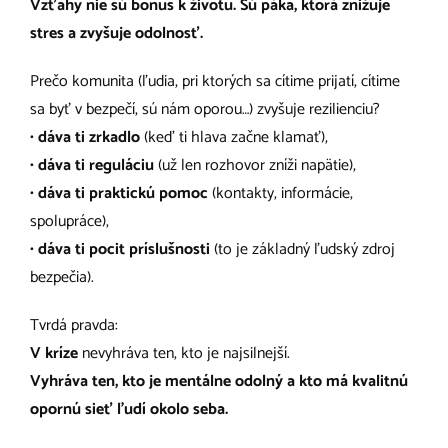
Vzťahy nie sú bonus k životu. Sú páka, ktorá znižuje
stres a zvyšuje odolnosť.
Prečo komunita (ľudia, pri ktorých sa cítime prijatí, cítime
sa byť v bezpečí, sú nám oporou…) zvyšuje rezilienciu?
•
dáva ti zrkadlo
(keď ti hlava začne klamať),
•
dáva ti reguláciu
(už len rozhovor zníži napätie),
•
dáva ti praktickú pomoc
(kontakty, informácie,
spolupráce),
•
dáva ti pocit príslušnosti
(to je základný ľudský zdroj
bezpečia).
Tvrdá pravda:
V kríze
nevyhráva ten, kto je najsilnejší.
Vyhráva ten, kto je mentálne odolný a kto má kvalitnú
opornú sieť ľudí okolo seba.