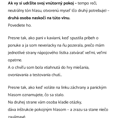
Ak vy si udržíte svoj vnútorný pokoj –
tempo reči,
neutrálny tón hlasu, otvorenú myseľ (čo druhý potrebuje) –
druhá osoba naskočí na túto vlnu.
Povediete ho.
Presne tak, ako pani v kaviarni, keď spustila príbeh o
ponuke a ja som neveriacky na ňu pozerala, prečo mám
jednotlivé strany nápojového lístka zatvárať veľmi, veľmi
opatrne.
A o chvíľu som bola vtiahnutá do hry miešania,
ovoniavania a testovania chutí…
Presne tak, ako keď voláte na linku záchrany a panickým
hlasom oznamujete, čo sa stalo.
Na druhej strane vám osoba kladie otázky,
dáva inštrukcie pokojným hlasom – a zrazu sa stane niečo
zaujímavé.