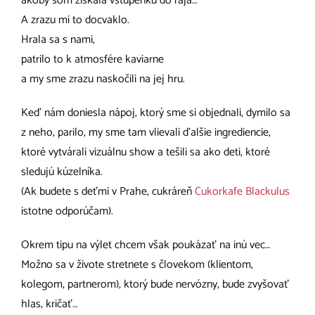
akoby som získala vstupenku do raja…
A zrazu mi to docvaklo.
Hrala sa s nami,
patrilo to k atmosfére kaviarne
a my sme zrazu naskočili na jej hru.
Keď nám doniesla nápoj, ktorý sme si objednali, dymilo sa
z neho, parilo, my sme tam vlievali ďalšie ingrediencie,
ktoré vytvárali vizuálnu show a tešili sa ako deti, ktoré
sledujú kúzelníka.
(Ak budete s deťmi v Prahe, cukráreň
Cukorkafe Blackulus
istotne odporúčam).
Okrem tipu na výlet chcem však poukázať na inú vec…
Možno sa v živote stretnete s človekom (klientom,
kolegom, partnerom), ktorý bude nervózny, bude zvyšovať
hlas, kričať…