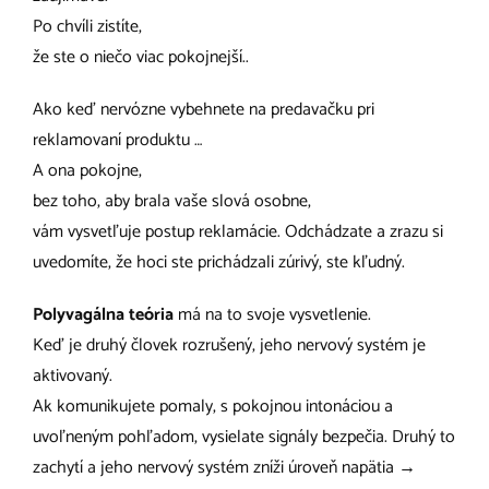
Po chvíli zistíte,
že ste o niečo viac pokojnejší..
Ako keď nervózne vybehnete na predavačku pri
reklamovaní produktu …
A ona pokojne,
bez toho, aby brala vaše slová osobne,
vám vysvetľuje postup reklamácie. Odchádzate a zrazu si
uvedomíte, že hoci ste prichádzali zúrivý, ste kľudný.
Polyvagálna teória
má na to svoje vysvetlenie.
Keď je druhý človek rozrušený, jeho nervový systém je
aktivovaný.
Ak komunikujete pomaly, s pokojnou intonáciou a
uvoľneným pohľadom, vysielate signály bezpečia. Druhý to
zachytí a jeho nervový systém zníži úroveň napätia →