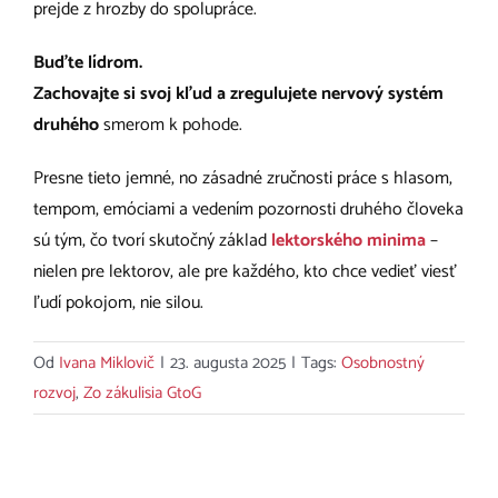
prejde z hrozby do spolupráce.
Buďte lídrom.
Zachovajte si svoj kľud a zregulujete nervový systém
druhého
smerom k pohode.
Presne tieto jemné, no zásadné zručnosti práce s hlasom,
tempom, emóciami a vedením pozornosti druhého človeka
sú tým, čo tvorí skutočný základ
lektorského minima
–
nielen pre lektorov, ale pre každého, kto chce vedieť viesť
ľudí pokojom, nie silou.
Od
Ivana Miklovič
|
23. augusta 2025
|
Tags:
Osobnostný
rozvoj
,
Zo zákulisia GtoG
Súvisiace príspevky