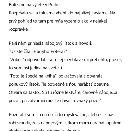
Boli sme na výlete v Prahe.
Rozpršalo sa, a tak sme vbehli do najbližej kaviarne. Na
prvý pohľad to tam pre mňa vyzeralo ako v nejakej
rozprávke.
Pani nám priniesla nápojový lístok a hovorí:
“Už ste čítali Harryho Potera?”
“Vôbec” odpovedala som jej (a v hlave mi prebehlo, prúser,
to som asi jediná na svete…).
“Toto je špeciálna kniha”, pokračovala a otvárala
ponukový lístok. “Je potrebné s ňou narábať opatrne.
Otvára sa takto… Sú tu rôzne lektváre, čarovné nápoje….a
pozor, pri zatváraní musíte dávať rovnaký pozor”.
Pozerala som sa na ňu, či to myslí vážne, alebo si z nás
robí srandu, že s nápojovým lístkom mám narábať opatrne