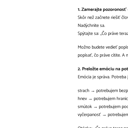
1. Zamerajte pozoronosť
Skôr než začnete riešiť člo
Nadýchnite sa.
Spýtajte sa: „Čo práve teraz
Možno budete vedieť popís
popísať, čo práve cítite. 
2. Preložte emóciu na po
Emócia je správa. Potreba j
strach → potrebujem bezpe
hnev → potrebujem hranic
smútok → potrebujem pod
vyčerpanosť → potrebujem