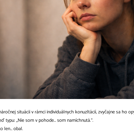
ročnej situácii v rámci individuálnych konuzltácií, zvyčajne sa ho o
eď typu: „Nie som v pohode… som namíchnutá.“.
o len… obal.