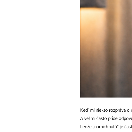
Keď mi niekto rozpráva o ná
A veľmi často príde odpov
Lenže „namíchnutá“ je čast