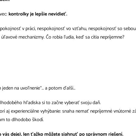
 vec:
kontrolky je lepšie nevidieť.
pokojnosť v práci, nespokojnosť vo vzťahu, nespokojnosť so sebou
 úľavové mechanizmy. Čo robia ľudia, keď sa cítia nepríjemne?
en jeden na uvoľnenie“… a potom ďalší…
dlhodobého hľadiska si to začne vyberať svoju daň.
rí aj experienciálne vyhýbanie: snaha nemať nepríjemné vnútorné záž
nám to dlhodobo škodí.
o vás deje), len ťažko môžete siahnuť po správnom riešení.