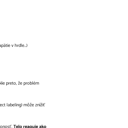
pätie v hrdle…)
 Nie preto, že problém
fect labeling) môže znížiť
oronosť.
Telo reaguje ako