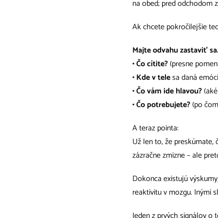
na obed; pred odchodom z 
Ak chcete pokročilejšie tec
Majte odvahu zastaviť sa
• Čo cítite?
(presne pomenu
• Kde v tele
sa daná emócia
• Čo vám ide hlavou?
(aké
• Čo potrebujete?
(po čom 
A teraz pointa:
Už len to, že preskúmate, č
zázračne zmizne – ale pret
Dokonca existujú výskumy,
reaktivitu v mozgu. Inými s
Jeden z prvých signálov o 