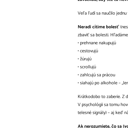
Veľa ľudí sa naučilo jednu
Neradi cítime bolesť
(nes
zbaviť sa bolesti. Hľadáme
• prehnane nakupujú
• cestovujú
• žúrujú
• scrollujú
• zahlcujú sa prácou
• siahajú po alkohole – „l
Krátkodobo to zaberie. Z 
V psychológii sa tomu hovo
telesné signály) – aj keď 
Ak nerozumiete, čo sa (v