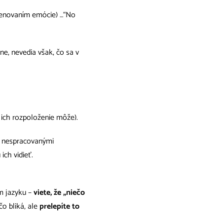
menovaním emócie) …“No
ne, nevedia však, čo sa v
 ich rozpoloženie môže).
, nespracovanými
ich vidieť.
m jazyku –
viete, že „niečo
čo bliká, ale
prelepíte to