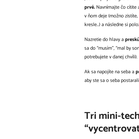
prvé.
Navnímajte čo cítite 
v ňom deje (možno zistíte, ž
kresle…) a následne si pol
Nazretie do hlavy a
presk
sa do “musím”, “mal by som
potrebujete v danej chvíli)
Ak sa napojíte na seba a
p
aby ste sa o seba postarali
Tri mini-tec
“vycentrova