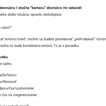
 dovnútra / otočte “kameru” dovnútra (10 sekúnd)
veka alebo situáciu, spravte nasledujúce:
 cítim?“
ať emóciu hneď, možno sa budete potrebovať „prehrabávať“ rôznymi
A možno to bude kombinácia emócií. To je v poriadku.
trebu
e jadro.
čie/istotu
u/férovosť
poru/čas/uzatvorenie
 čas na zregenerovanie