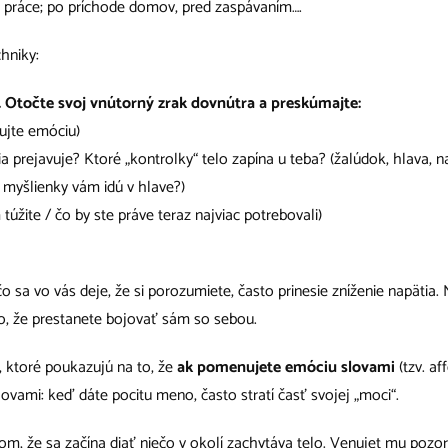
práce; po príchode domov, pred zaspávaním….
hniky:
.
Otočte svoj vnútorný zrak dovnútra a preskúmajte:
jte emóciu)
 prejavuje? Ktoré „kontrolky“ telo zapína u teba? (žalúdok, hlava, na
 myšlienky vám idú v hlave?)
túžite / čo by ste práve teraz najviac potrebovali)
o sa vo vás deje, že si porozumiete, často prinesie zníženie napätia.
o, že prestanete bojovať sám so sebou.
 ktoré poukazujú na to, že
ak pomenujete emóciu slovami
(tzv. af
lovami: keď dáte pocitu meno, často stratí časť svojej „moci“.
tom, že sa začína diať niečo v okolí zachytáva telo. Venujet mu poz