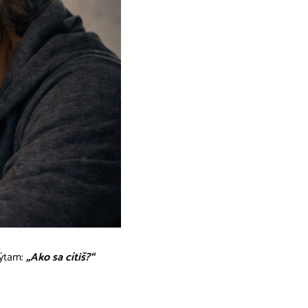
pýtam:
„Ako sa cítiš?“