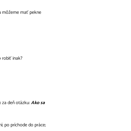
nku môžeme mať pekne
 robiť inak?
x za deň otázku:
Ako sa
ní; po príchode do práce;