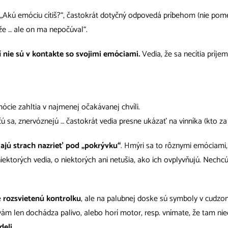
„Akú emóciu cítiš?“, častokrát dotyčný odpovedá príbehom (nie po
že … ale on ma nepočúval“.
í
nie sú v kontakte so svojimi emóciami.
Vedia, že sa necítia príjem
cie zahltia v najmenej očakávanej chvíli.
sa, znervóznejú … častokrát vedia presne ukázať na vinníka (kto za
ajú strach nazrieť pod „pokrývku“
. Hmýri sa to rôznymi emóciami
iektorých vedia, o niektorých ani netušia, ako ich ovplyvňujú. Nechcú 
e
rozsvietenú kontrolku
, ale na palubnej doske sú symboly v cudzo
vám len dochádza palivo, alebo horí motor, resp. vnímate, že tam nie
deli…