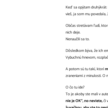
Keď sa opýtam druhýkrát: 
vieš, ja som mu povedala, 
Občas stretávam ľudí, ktor
nich deje.
Nenaučili sa to.
Dôsledkom býva, že ich emó
Vybuchnú hnevom, rozplačú 
A potom sú tu takí, ktorí
m
zraneniami z minulosti. O n
O čo tu ide?
To je akoby ste mali v aut
nie je OK“, no neviete,
či 
žuvačkou, aby ste to nevi