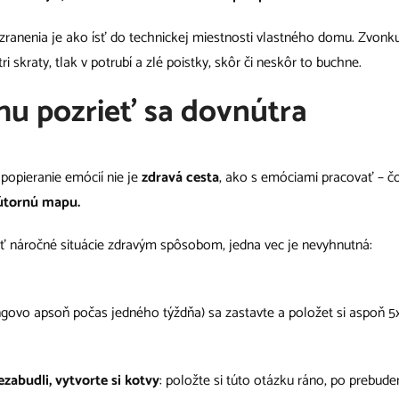
ranenia je ako ísť do technickej miestnosti vlastného domu. Zvo
i skraty, tlak v potrubí a zlé poistky, skôr či neskôr to buchne.
hu pozrieť sa dovnútra
 popieranie emócií nie je
zdravá cesta
, ako s emóciami pracovať – čo
nútornú mapu.
ať náročné situácie zdravým spôsobom, jedna vec je nevyhnutná:
ngovo apsoň počas jedného týždňa) sa zastavte a položet si aspoň 5
ezabudli, vytvorte si kotvy
: položte si túto otázku ráno, po prebude