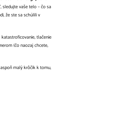
, sledujte vaše telo – čo sa
i, že ste sa schúlili v
atastroficovanie, tlačenie
smerom (čo naozaj chcete,
e aspoň malý krôčik k tomu,