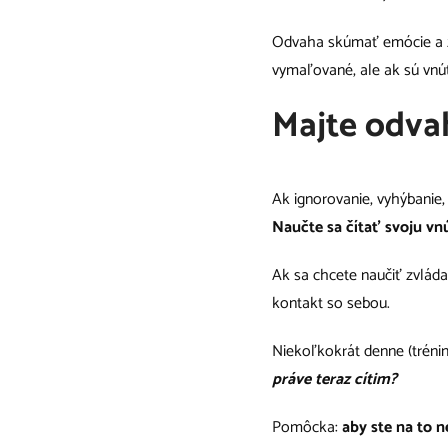
Odvaha skúmať emócie a z
vymaľované, ale ak sú vnútr
Majte odva
Ak ignorovanie, vyhýbanie,
Naučte sa čítať svoju v
Ak sa chcete naučiť zvlád
kontakt so sebou.
Niekoľkokrát denne (tréni
práve teraz cítim?
Pomôcka:
aby ste na to n