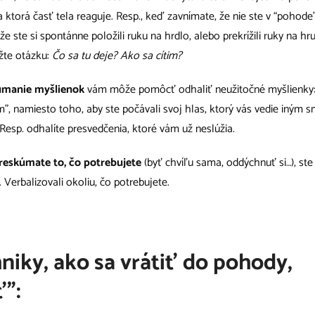
a ktorá časť tela reaguje. Resp., keď zavnímate, že nie ste v “pohode”
e ste si spontánne položili ruku na hrdlo, alebo prekrížili ruky na hrud
ožte otázku:
Čo sa tu deje? Ako sa cítim?
úmanie myšlienok
vám môže pomôcť odhaliť neužitočné myšlienky: k
”, namiesto toho, aby ste počávali svoj hlas, ktorý vás vedie iným 
. Resp. odhalíte presvedčenia, ktoré vám už neslúžia.
reskúmate to, čo potrebujete
(byť chvíľu sama, oddýchnuť si…), st
. Verbalizovali okoliu, čo potrebujete.
hniky, ako sa vrátiť do pohody,
ť”: