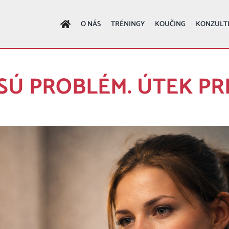
O NÁS
TRÉNINGY
KOUČING
KONZULT
 SÚ PROBLÉM. ÚTEK PR