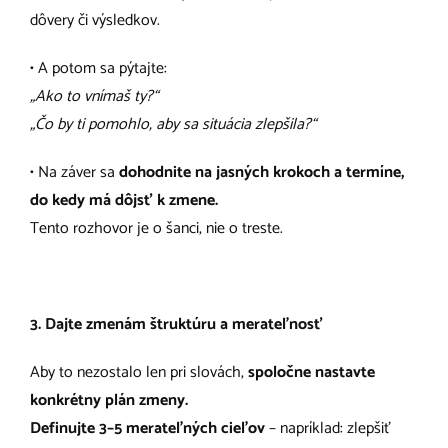
dôvery či výsledkov.
• A potom sa pýtajte:
„Ako to vnímaš ty?“
„Čo by ti pomohlo, aby sa situácia zlepšila?“
• Na záver sa
dohodnite na jasných krokoch a termíne,
do kedy má dôjsť k zmene.
Tento rozhovor je o šanci, nie o treste.
3. Dajte zmenám štruktúru a merateľnosť
Aby to nezostalo len pri slovách,
spoločne nastavte
konkrétny plán zmeny.
Definujte 3–5 merateľných cieľov
– napríklad: zlepšiť