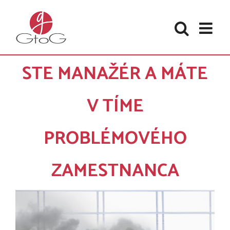
Skip
to
content
STE MANAŽÉR A MÁTE
V TÍME
PROBLÉMOVÉHO
ZAMESTNANCA
Zobraziť
väčší
obrázok