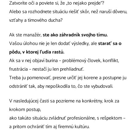
Zatvoríte oči a poviete si, že „to nejako prejde“?
Alebo sa rozhodnete situáciu riešiť skôr, než naruší dôveru,
vzťahy a tímového ducha?
Ak ste manažér,
ste ako záhradník svojho tímu.
Vašou úlohou nie je len dodať výsledky, ale
starať sa o
pôdu, v ktorej ľudia rastú.
Ak sa v nej objaví burina – problémový človek, konflikt,
frustrácia – nestačí ju len prehliadnuť.
Treba ju pomenovať, presne určiť jej korene a postupne ju
odstrániť tak, aby nepoškodila to, čo ste vybudovali.
V nasledujúcej časti sa pozrieme na konkrétny, krok za
krokom postup,
ako takúto situáciu zvládnuť profesionálne, s rešpektom –
a pritom ochrániť tím aj firemnú kultúru.