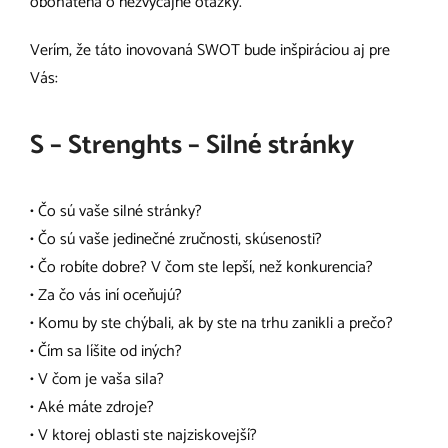
obohatená o nezvyčajné otázky.
Verím, že táto inovovaná SWOT bude inšpiráciou aj pre
Vás:
S – Strenghts – Silné stránky
• Čo sú vaše silné stránky?
• Čo sú vaše jedinečné zručnosti, skúsenosti?
• Čo robíte dobre? V čom ste lepší, než konkurencia?
• Za čo vás iní oceňujú?
• Komu by ste chýbali, ak by ste na trhu zanikli a prečo?
• Čím sa líšite od iných?
• V čom je vaša sila?
• Aké máte zdroje?
• V ktorej oblasti ste najziskovejší?