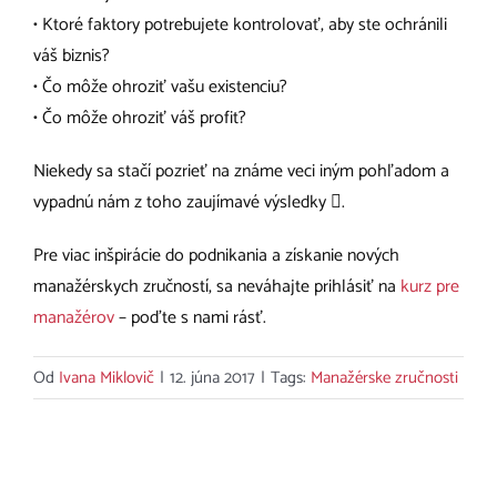
• Ktoré faktory potrebujete kontrolovať, aby ste ochránili
váš biznis?
• Čo môže ohroziť vašu existenciu?
• Čo môže ohroziť váš profit?
Niekedy sa stačí pozrieť na známe veci iným pohľadom a
vypadnú nám z toho zaujímavé výsledky .
Pre viac inšpirácie do podnikania a získanie nových
manažérskych zručností, sa neváhajte prihlásiť na
kurz pre
manažérov
– poďte s nami rásť.
Od
Ivana Miklovič
|
12. júna 2017
|
Tags:
Manažérske zručnosti
Súvisiace príspevky