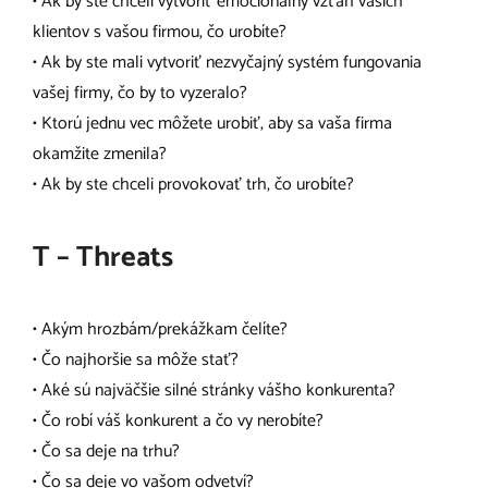
• Ak by ste chceli vytvoriť emocionálny vzťah vašich
klientov s vašou firmou, čo urobíte?
• Ak by ste mali vytvoriť nezvyčajný systém fungovania
vašej firmy, čo by to vyzeralo?
• Ktorú jednu vec môžete urobiť, aby sa vaša firma
okamžite zmenila?
• Ak by ste chceli provokovať trh, čo urobíte?
T – Threats
• Akým hrozbám/prekážkam čelíte?
• Čo najhoršie sa môže stať?
• Aké sú najväčšie silné stránky vášho konkurenta?
• Čo robí váš konkurent a čo vy nerobíte?
• Čo sa deje na trhu?
• Čo sa deje vo vašom odvetví?