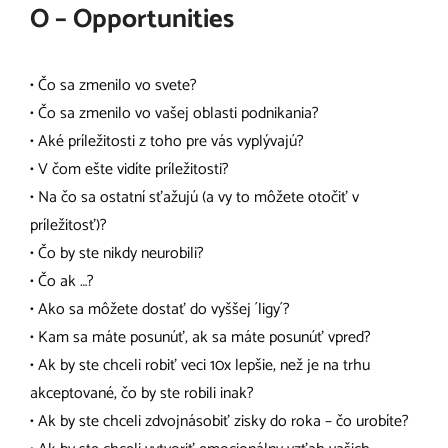
O – Opportunities
• Čo sa zmenilo vo svete?
• Čo sa zmenilo vo vašej oblasti podnikania?
• Aké príležitosti z toho pre vás vyplývajú?
• V čom ešte vidíte príležitosti?
• Na čo sa ostatní sťažujú (a vy to môžete otočiť v
príležitosť)?
• Čo by ste nikdy neurobili?
• Čo ak …?
• Ako sa môžete dostať do vyššej ´ligy´?
• Kam sa máte posunúť, ak sa máte posunúť vpred?
• Ak by ste chceli robiť veci 10x lepšie, než je na trhu
akceptované, čo by ste robili inak?
• Ak by ste chceli zdvojnásobiť zisky do roka – čo urobíte?