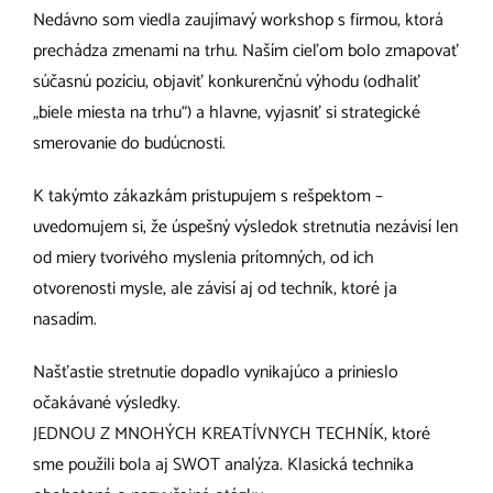
Nedávno som viedla zaujímavý workshop s firmou, ktorá
prechádza zmenami na trhu. Naším cieľom bolo zmapovať
súčasnú pozíciu, objaviť konkurenčnú výhodu (odhaliť
„biele miesta na trhu“) a hlavne, vyjasniť si strategické
smerovanie do budúcnosti.
K takýmto zákazkám pristupujem s rešpektom –
uvedomujem si, že úspešný výsledok stretnutia nezávisí len
od miery tvorivého myslenia prítomných, od ich
otvorenosti mysle, ale závisí aj od techník, ktoré ja
nasadím.
Našťastie stretnutie dopadlo vynikajúco a prinieslo
očakávané výsledky.
JEDNOU Z MNOHÝCH KREATÍVNYCH TECHNÍK, ktoré
sme použili bola aj SWOT analýza. Klasická technika