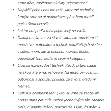
atmosféra, zaujímavé aktivity, pripravenosť
Najväčší prínos boli pre mňa samotné techniky,
ktorým sme sa aj praktickým spôsobom mohli
počas školenia učiť.
Lektor bol podľa mňa pripravený na 150%.
Ďakujem ešte raz za skvelé skolenie, odnášam si
množstvo materiálov a technik použiteľných nie len
v súkromnom ale aj osobnom živote, Budem
odporúčať toto skolenie svojim kolegom.
Oceňuji ruznorodost technik. Kazdy si tam najde
nejakou, ktera mu vyhovuje. Na lektorovi oceňuju
odbornost a spoustu prikladu ze zivota. (Radomir
Nemec)
Celkovo oceňujem tému, ktorou sme sa zaoberali.
Prínos malo pre mňa rozbor jednotlivých fáz: zadanie
cieľa, hľadanie riešení, pracovanie s tým, čo mám k