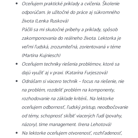
Oceňujem praktické príklady a cvičenia. Školenie
odporúčam. Je užitočné do práce aj súkromného
života (Lenka Rusková)
Páčili sa mi skutočné príbehy a príklady, spôsob
zakomponovania do reálneho života. Lektorka je
veľmi ľudská, zrozumiteľná, zorientovaná v téme
(Martina Kujniesch)
Oceňujem techniky riešenia problémov, ktoré sa
dajú využiť aj v praxi. (Katarína Furjeszová)
Odnášam si viacero techník – focus na riešenie, nie
na problém, rozdeliť problém na komponenty,
rozhodovanie na základe kritérií… Na lektorke
oceňujem odbornosť, ľudský prístup, neodbočovanie
od témy, schopnosť skĺbiť viacerých ľudí (povahy,
názory), time management. (Irena Lehotová)
Na lektorke oceňujem otvorenosť, rozhľadenosť,