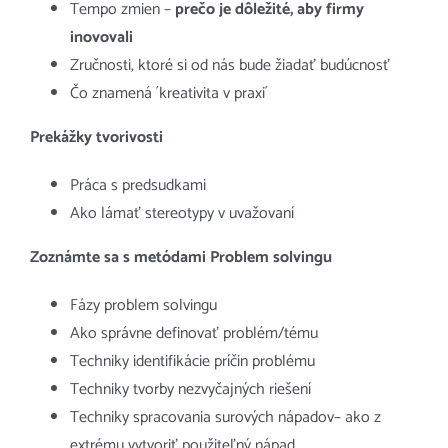
Tempo zmien –
prečo je dôležité, aby firmy
inovovali
Zručnosti, ktoré si od nás bude žiadať budúcnosť
Čo znamená ´kreativita v praxi´
Prekážky tvorivosti
Práca s predsudkami
Ako lámať stereotypy v uvažovaní
Zoznámte sa s metódami Problem solvingu
Fázy problem solvingu
Ako správne definovať problém/tému
Techniky identifikácie príčin problému
Techniky tvorby nezvyčajných riešení
Techniky spracovania surových nápadov– ako z
extrému vytvoriť použiteľný nápad