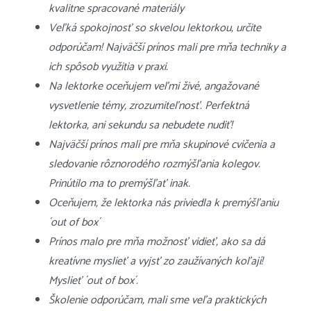
kvalitne spracované materiály
Veľká spokojnosť so skvelou lektorkou, určite
odporúčam! Najväčší prínos mali pre mňa techniky a
ich spôsob využitia v praxi.
Na lektorke oceňujem veľmi živé, angažované
vysvetlenie témy, zrozumiteľnosť. Perfektná
lektorka, ani sekundu sa nebudete nudiť!
Najväčší prínos mali pre mňa skupinové cvičenia a
sledovanie rôznorodého rozmýšľania kolegov.
Prinútilo ma to premýšľať inak.
Oceňujem, že lektorka nás priviedla k premýšľaniu
´out of box´
Prínos malo pre mňa možnosť vidieť, ako sa dá
kreatívne myslieť a vyjsť zo zaužívaných koľají!
Myslieť ´out of box´.
Školenie odporúčam, mali sme veľa praktických