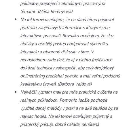
príkladov, prepojení s aktuálnymi pracovnými
témami. (Mária Berényiová)
Na lektorovi oceňujem, že na danú tému priniesol
portfólio zaujímavých informácií, s ktorými sme
interaktívne pracovali. Rovnako oceňujem, že skrz
aktivity a osobitý prístup podporoval dynamiku,
interakciu a otvorenú diskusiu v tíme. V
neposlednom rade tiež, že aj v týchto (ne)časoch
dokázal technicky zabezpečiť, aby celý dvojdňový
onlinetréning prebiehal plynulo a mal veľmi podobnú
kvalitatívnu úroveň. (Barbora Vajdová)
Najväčší význam mali pre mňa praktické cvičenia na
reálnych príkladoch. Pomohlo lepšie pochopiť
využitie danej metódy v praxi a na aké situácie by sa
najviac hodila. Na lektorovi oceňujem prijemný a
priateľský prístup, dobrá nálada, nenútená