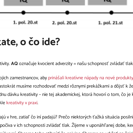
ate, o čo ide?
ivity.
AQ
označuje kvocient adverzity = našu schopnosť zvládať tlak
vojich zamestnancov, aby
prinášali kreatívne nápady na nové produkt
častokrát musíme rozhodovať medzi rôznymi prekážkami a dôjsť k ž
nu dávku kreativity – nie tej akademickej, ktorá hovorí o tom, čo je kr
 Ale
kreativity v praxi
.
ajú v hre, zatiaľ čo iní padajú? Prečo niektorých ťažká situácia posiln
očíva v ich schopnosti zvládať tlak. Žijeme v uponáhľanej dobe, ke