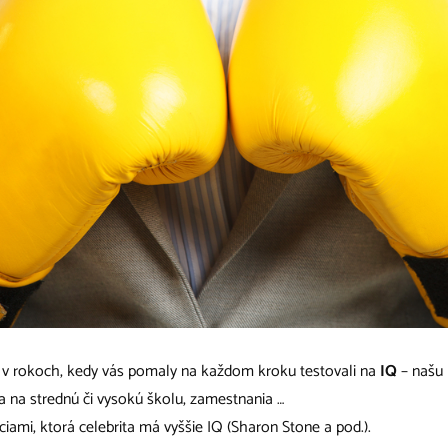
i v rokoch, kedy vás pomaly na každom kroku testovali na
IQ
– našu 
sa na strednú či vysokú školu, zamestnania …
iami, ktorá celebrita má vyššie IQ (Sharon Stone a pod.).