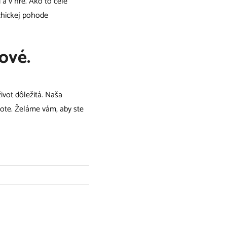
 a v hre. Ako to celé
ychickej pohode
ové.
ivot dôležitá. Naša
vote. Želáme vám, aby ste