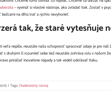
v súkromí. Chceme toho stihnúť čo najviac. Chceme sa udržať na špici
adverzita
– vyvinúť si vlastné nástroje, ako zvládať tlak. Zostať v ps
 bežcami na dlhú trať a rýchlo nevyhorieť.
zerá tak, že staré vytesňuje n
ti veľa nepíše, neustále naša schopnosť spracovať údaje je pre náš ž
ť s druhými či rozumieť sebe tiež neustále zohráva rolu v našom ži
 hravo prinášať inovatívne nápady a tak vedeli odolávať tlaku.
 2015
|
Tags:
Osobnostný rozvoj