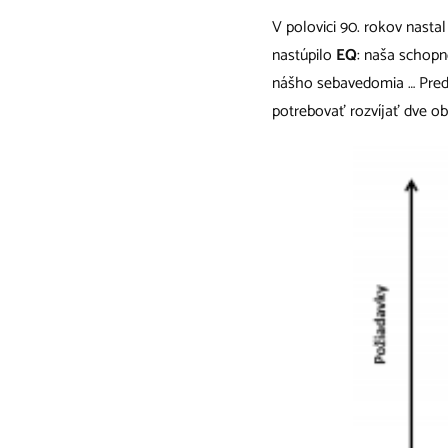
V polovici 90. rokov nastal
nastúpilo
EQ
: naša schopn
nášho sebavedomia … Pred 
potrebovať rozvíjať dve ob