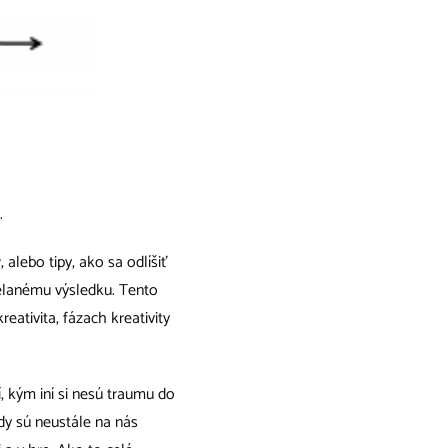
.
y
, alebo tipy, ako sa odlíšiť
elanému výsledku. Tento
eativita, fázach kreativity
í, kým iní si nesú traumu do
dy sú neustále na nás