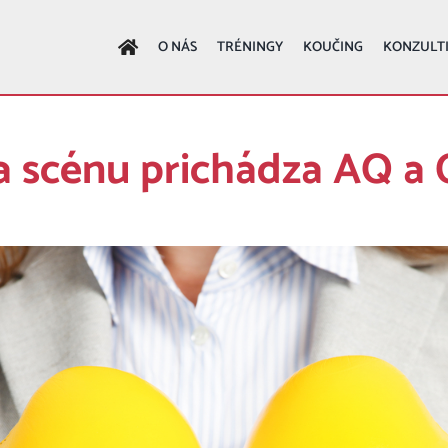
O NÁS
TRÉNINGY
KOUČING
KONZULT
 scénu prichádza AQ a