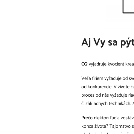
Aj Vy sa pýt
CQ
vyjadruje kvocient kreat
Veľa firiem vyžaduje od s
od konkurencie. V živote 
proces od nás vyžaduje riad
či základných technikách.
Prečo niektorí ľudia zostáv
konca života? Tajomstvo sp