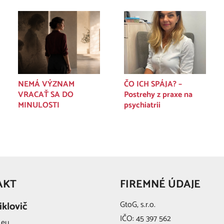
NEMÁ VÝZNAM
ČO ICH SPÁJA? –
VRACAŤ SA DO
Postrehy z praxe na
MINULOSTI
psychiatrii
AKT
FIREMNÉ ÚDAJE
GtoG, s.r.o.
iklovič
IČO: 45 397 562
.eu