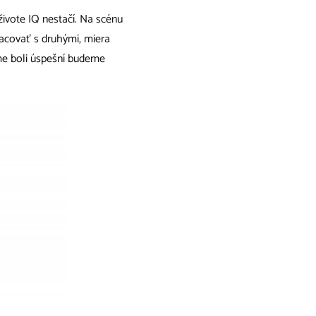
 živote IQ nestačí. Na scénu
acovať s druhými, miera
me boli úspešní budeme