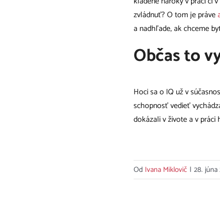
kladené nároky v práci či 
zvládnuť? O tom je práve
a nadhľade, ak chceme byť
Občas to vy
Hoci sa o IQ už v súčasnos
schopnosť vedieť vychádza
dokázali v živote a v práci
Od
Ivana Miklovič
|
28. júna
Súvisiace príspevky