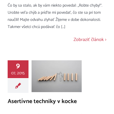
Čo by sa stalo, ak by vám niekto povedal: „Robte chyby!“.
Urobte veľa chýb a príďte mi povedať, čo ste sa pri tom
naučili! Majte odvahu zlyhať Žijeme v dobe dokonalosti.
Takmer všetci chcú podávať čo […]
Zobraziť článok
9
07, 2015
Asertívne techniky v kocke