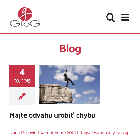
Skip
to
content
Blog
4
09, 2015
Majte odvahu urobiť chybu
Ivana Miklovič
|
4. septembra 2015
|
Tagy:
Osobnostný rozvoj