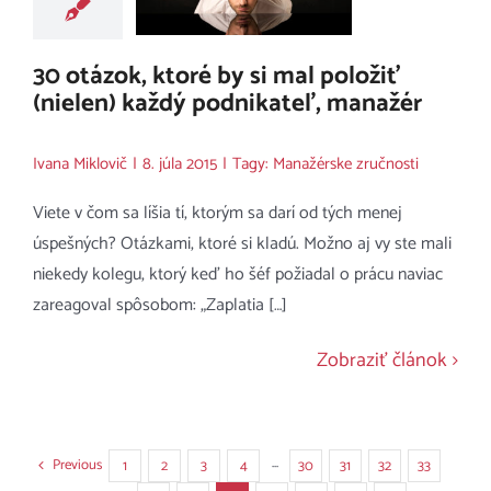
30 otázok, ktoré by si mal položiť
(nielen) každý podnikateľ, manažér
Ivana Miklovič
|
8. júla 2015
|
Tagy:
Manažérske zručnosti
Viete v čom sa líšia tí, ktorým sa darí od tých menej
úspešných? Otázkami, ktoré si kladú. Možno aj vy ste mali
niekedy kolegu, ktorý keď ho šéf požiadal o prácu naviac
zareagoval spôsobom: „Zaplatia […]
Zobraziť článok
Previous
1
2
3
4
···
30
31
32
33