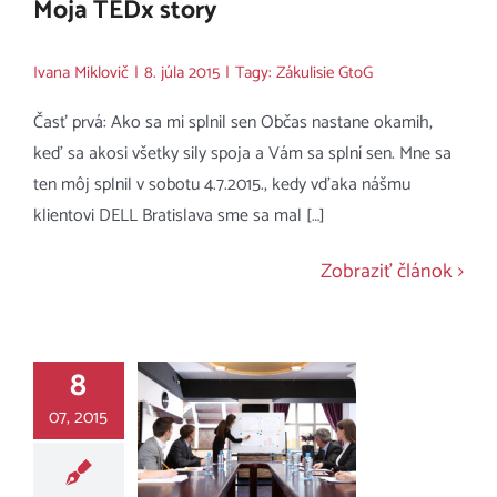
Moja TEDx story
Ivana Miklovič
|
8. júla 2015
|
Tagy:
Zákulisie GtoG
Časť prvá: Ako sa mi splnil sen Občas nastane okamih,
keď sa akosi všetky sily spoja a Vám sa splní sen. Mne sa
ten môj splnil v sobotu 4.7.2015., kedy vďaka nášmu
klientovi DELL Bratislava sme sa mal […]
Zobraziť článok
8
07, 2015