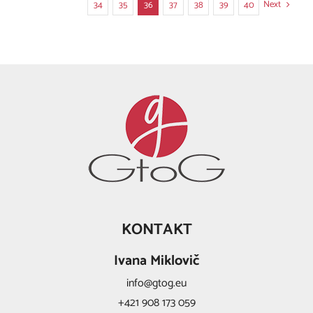
Next
34
35
36
37
38
39
40
KONTAKT
Ivana Miklovič
info@gtog.eu
+421 908 173 059